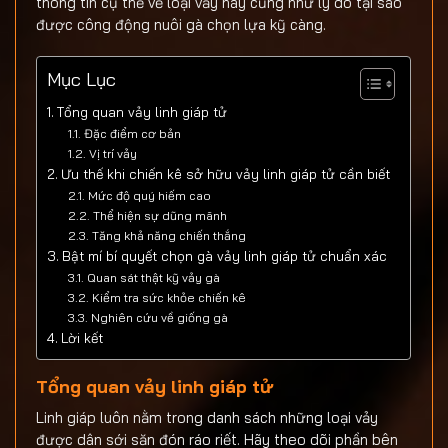
thông tin cụ thể về loại vảy này cũng như lý do tại sao
được công động nuôi gà chọn lựa kỹ càng.
Mục Lục
Tổng quan vảy linh giáp tử
Đặc điểm cơ bản
Vị trí vảy
Ưu thế khi chiến kê sở hữu vảy linh giáp tử cần biết
Mức độ quý hiếm cao
Thể hiện sự dũng mãnh
Tăng khả năng chiến thắng
Bật mí bí quyết chọn gà vảy linh giáp tử chuẩn xác
Quan sát thật kỹ vảy gà
Kiểm tra sức khỏe chiến kê
Nghiên cứu về giống gà
Lời kết
Tổng quan vảy linh giáp tử
Linh giáp luôn nằm trong danh sách những loại vảy
được dân sới săn đón ráo riết. Hãy theo dõi phần bên