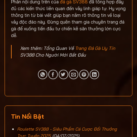
Phần nội dung trên của
đá gà SV388
đã tổng hợp đầy
đủ các kiến thức liên quan đến vảy linh giáp tự. Hy vọng
thông tin từ bài viết giúp bạn nắm rõ thông tin về loại
vảy độc đáo này. Đừng quên tham gia chuyên trang đá
gà để xuống tiền đầu tư chiến kê săn thưởng lớn cực
dễ.
Xem thêm: Tổng Quan Về
Trang Đá Gà Uy Tín
SV388 Cho Người Mới Bắt Đầu
Tin Nổi Bật
Roulette SV388 - Siêu Phẩm Cá Cược Đổi Thưởng
Trực Tuyến 2025
(04/07/2025)