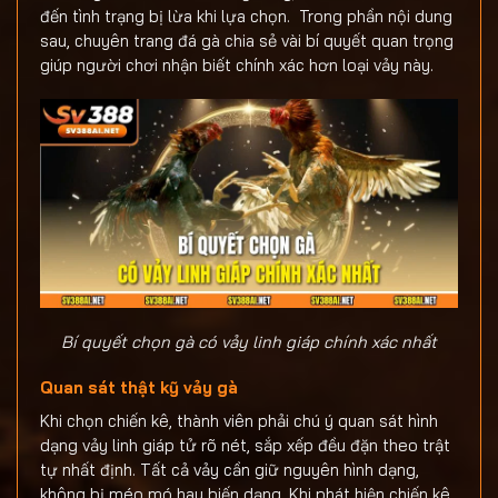
đến tình trạng bị lừa khi lựa chọn. Trong phần nội dung
sau, chuyên trang đá gà chia sẻ vài bí quyết quan trọng
giúp người chơi nhận biết chính xác hơn loại vảy này.
Bí quyết chọn gà có vảy linh giáp chính xác nhất
Quan sát thật kỹ vảy gà
Khi chọn chiến kê, thành viên phải chú ý quan sát hình
dạng vảy linh giáp tử rõ nét, sắp xếp đều đặn theo trật
tự nhất định. Tất cả vảy cần giữ nguyên hình dạng,
không bị méo mó hay biến dạng. Khi phát hiện chiến kê