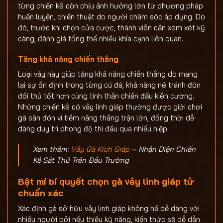
từng chiến kê còn chịu ảnh hưởng lớn từ phương pháp
huấn luyện, chiến thuật do người chăm sóc áp dụng. Do
đó, trước khi chọn cửa cược, thành viên cần xem xét kỹ
càng, đánh giá tổng thể nhiều khía cạnh liên quan.
Tăng khả năng chiến thắng
Loại vảy này giúp tăng khả năng chiến thắng do mang
lại sự ổn định trong từng cú đá, khả năng né tránh đòn
đối thủ tốt hơn cùng tinh thần chiến đấu kiên cường.
Những chiến kê có vảy linh giáp thường được giới chơi
gà săn đón vì tiềm năng thắng trận lớn, đồng thời dễ
dàng duy trì phong độ thi đấu qua nhiều hiệp.
Xem thêm:
Vảy Gà Kích Giáp
– Nhận Diện Chiến
Kê Sát Thủ Trên Đấu Trường
Bật mí bí quyết chọn gà vảy linh giáp tử
chuẩn xác
Xác định gà sở hữu vảy linh giáp không hề dễ dàng với
nhiều người bởi nếu thiếu kỹ năng, kiến thức sẽ dễ dẫn