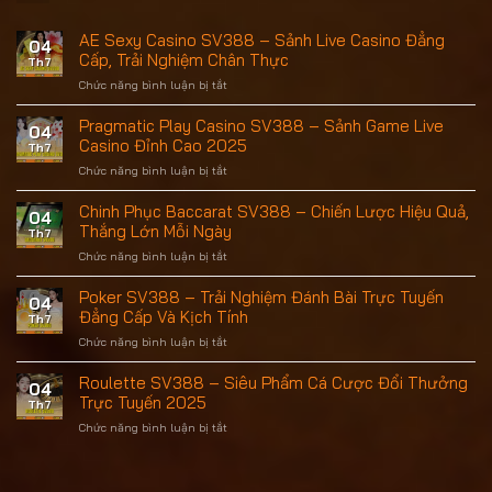
AE Sexy Casino SV388 – Sảnh Live Casino Đẳng
04
Cấp, Trải Nghiệm Chân Thực
Th7
Chức năng bình luận bị tắt
ở
AE
Sexy
Pragmatic Play Casino SV388 – Sảnh Game Live
04
Casino
Casino Đỉnh Cao 2025
Th7
SV388
–
Chức năng bình luận bị tắt
ở
Sảnh
Pragmatic
Live
Play
Chinh Phục Baccarat SV388 – Chiến Lược Hiệu Quả,
04
Casino
Casino
Thắng Lớn Mỗi Ngày
Th7
Đẳng
SV388
Cấp,
–
Chức năng bình luận bị tắt
ở
Trải
Sảnh
Chinh
Nghiệm
Game
Phục
Poker SV388 – Trải Nghiệm Đánh Bài Trực Tuyến
Chân
04
Live
Baccarat
Đẳng Cấp Và Kịch Tính
Thực
Th7
Casino
SV388
Đỉnh
–
Chức năng bình luận bị tắt
ở
Cao
Chiến
Poker
2025
Lược
SV388
Roulette SV388 – Siêu Phẩm Cá Cược Đổi Thưởng
04
Hiệu
–
Trực Tuyến 2025
Th7
Quả,
Trải
Thắng
Nghiệm
Chức năng bình luận bị tắt
ở
Lớn
Đánh
Roulette
Mỗi
Bài
SV388
Ngày
Trực
–
Tuyến