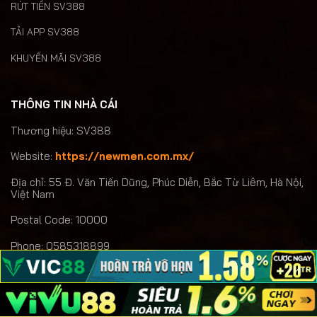
RÚT TIỀN SV388
TẢI APP SV388
KHUYẾN MÃI SV388
THÔNG TIN NHÀ CÁI
Thương hiệu: SV388
Website:
https://newmen.com.mx/
Địa chỉ:
55 Đ. Văn Tiến Dũng, Phúc Diễn, Bắc Từ Liêm, Hà Nội,
Việt Nam
Postal Code: 10000
Phone:
0585318899
Email:
sv388ainet@gmail.com
Hashtag:
#SV388 #sv 388 #nhacaisv388
#dagatructuyensv388 #dangkysv388