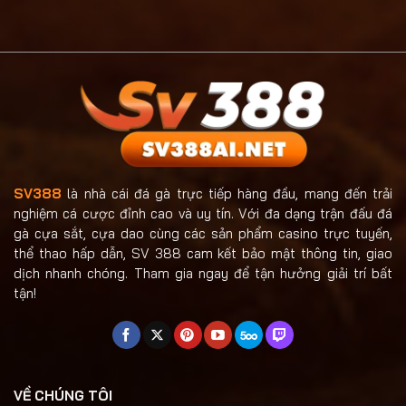
Siêu
Đẳng
Phẩm
Cấp
Cá
Và
Cược
Kịch
Đổi
Tính
Thưởng
Trực
Tuyến
2025
SV388
là nhà cái đá gà trực tiếp hàng đầu, mang đến trải
nghiệm cá cược đỉnh cao và uy tín. Với đa dạng trận đấu đá
gà cựa sắt, cựa dao cùng các sản phẩm casino trực tuyến,
thể thao hấp dẫn, SV 388 cam kết bảo mật thông tin, giao
dịch nhanh chóng. Tham gia ngay để tận hưởng giải trí bất
tận!
VỀ CHÚNG TÔI