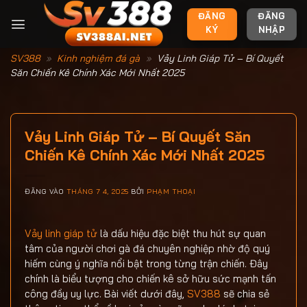
Bỏ
ĐĂNG
ĐĂNG
qua
KÝ
NHẬP
nội
dung
SV388
»
Kinh nghiệm đá gà
»
Vảy Linh Giáp Tử – Bí Quyết
Săn Chiến Kê Chính Xác Mới Nhất 2025
Vảy Linh Giáp Tử – Bí Quyết Săn
Chiến Kê Chính Xác Mới Nhất 2025
ĐĂNG VÀO
THÁNG 7 4, 2025
BỞI
PHẠM THOẠI
Vảy linh giáp tử
là dấu hiệu đặc biệt thu hút sự quan
tâm của người chơi gà đá chuyên nghiệp nhờ độ quý
hiếm cùng ý nghĩa nổi bật trong từng trận chiến. Đây
chính là biểu tượng cho chiến kê sở hữu sức mạnh tấn
công đầy uy lực. Bài viết dưới đây,
SV388
sẽ chia sẻ