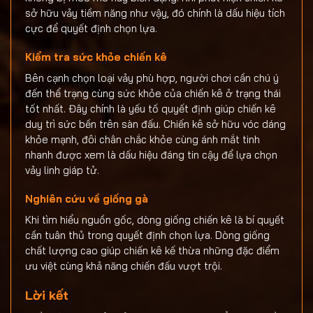
sở hữu vảy tiềm năng như vậy, đó chính là dấu hiệu tích
cực để quyết định chọn lựa.
Kiểm tra sức khỏe chiến kê
Bên cạnh chọn loại vảy phù hợp, người chơi cần chú ý
đến thể trạng cùng sức khỏe của chiến kê ở trạng thái
tốt nhất. Đây chính là yếu tố quyết định giúp chiến kê
duy trì sức bền trên sàn đấu. Chiến kê sở hữu vóc dáng
khỏe mạnh, đôi chân chắc khỏe cùng ánh mắt tinh
nhanh được xem là dấu hiệu đáng tin cậy để lựa chọn
vảy linh giáp tử.
Nghiên cứu về giống gà
Khi tìm hiểu nguồn gốc, dòng giống chiến kê là bí quyết
cần tuân thủ trong quyết định chọn lựa. Dòng giống
chất lượng cao giúp chiến kê kế thừa những đặc điểm
ưu việt cùng khả năng chiến đấu vượt trội.
Lời kết