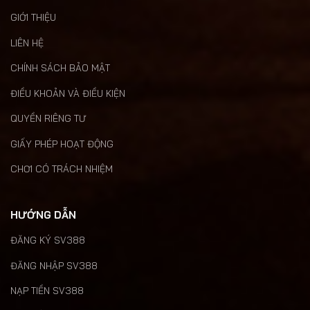
GIỚI THIỆU
LIÊN HỆ
CHÍNH SÁCH BẢO MẬT
ĐIỀU KHOẢN VÀ ĐIỀU KIỆN
QUYỀN RIÊNG TƯ
GIẤY PHÉP HOẠT ĐỘNG
CHƠI CÓ TRÁCH NHIỆM
HƯỚNG DẪN
ĐĂNG KÝ SV388
ĐĂNG NHẬP SV388
NẠP TIỀN SV388