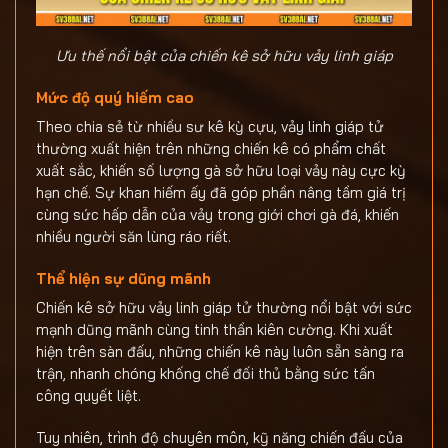
Ưu thế nổi bật của chiến kê sở hữu vảy linh giáp
Mức độ quý hiếm cao
Theo chia sẻ từ nhiều sư kê kỳ cựu, vảy linh giáp tử
thường xuất hiện trên những chiến kê có phẩm chất
xuất sắc, khiến số lượng gà sở hữu loại vảy này cực kỳ
hạn chế. Sự khan hiếm ấy đã góp phần nâng tầm giá trị
cùng sức hấp dẫn của vảy trong giới chơi gà đá, khiến
nhiều người săn lùng ráo riết.
Thể hiện sự dũng mãnh
Chiến kê sở hữu vảy linh giáp tử thường nổi bật với sức
mạnh dũng mãnh cùng tinh thần kiên cường. Khi xuất
hiện trên sàn đấu, những chiến kê này luôn sẵn sàng ra
trận, nhanh chóng khống chế đối thủ bằng sức tấn
công quyết liệt.
Tuy nhiên, trình độ chuyên môn, kỹ năng chiến đấu của