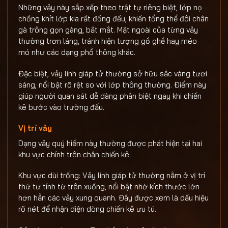
Những vảy này sắp xếp theo trật tự riêng biệt, lớp nọ
chồng khít lớp kia rất đồng đều, khiến tổng thể đôi chân
gà trông gọn gàng, bắt mắt. Mặt ngoài của từng vảy
thường trơn láng, tránh hiện tượng gồ ghề hay méo
mó như các dạng phổ thông khác.
Đặc biệt, vảy linh giáp tử thường sở hữu sắc vàng tươi
sáng, nổi bật rõ rệt so với lớp thông thường. Điểm này
giúp người quan sát dễ dàng phân biệt ngay khi chiến
kê bước vào trường đấu.
Vị trí vảy
Dạng vảy quý hiếm này thường được phát hiện tại hai
khu vực chính trên chân chiến kê:
Khu vực dùi trống: Vảy linh giáp tử thường nằm ở vị trí
thứ tư tính từ trên xuống, nổi bật nhờ kích thước lớn
hơn hẳn các vảy xung quanh. Đây được xem là dấu hiệu
rõ nét để nhận diện dòng chiến kê ưu tú.