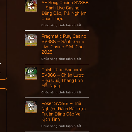
AE Sexy Casino SV388
04
– Sảnh Live Casino
Th7
Đẳng Cấp, Trải Nghiệm
Chân Thực
Chức năng bình luận bị tắt
ở
AE
Sexy
Pragmatic Play Casino
04
Casino
SV388 – Sảnh Game
Th7
SV388
Live Casino Đỉnh Cao
–
2025
Sảnh
Live
Chức năng bình luận bị tắt
ở
Casino
Pragmatic
Đẳng
Play
Chinh Phục Baccarat
Cấp,
04
Casino
Trải
SV388 – Chiến Lược
Th7
SV388
Nghiệm
Hiệu Quả, Thắng Lớn
–
Chân
Mỗi Ngày
Sảnh
Thực
Game
Chức năng bình luận bị tắt
ở
Live
Chinh
Casino
Phục
Poker SV388 – Trải
Đỉnh
04
Baccarat
Cao
Nghiệm Đánh Bài Trực
Th7
SV388
2025
Tuyến Đẳng Cấp Và
–
Kịch Tính
Chiến
Lược
Chức năng bình luận bị tắt
ở
Hiệu
Poker
Quả,