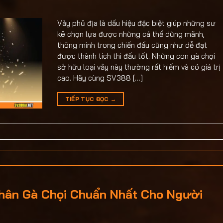
Vảy phủ địa là dấu hiệu đặc biệt giúp những sư
kê chọn lựa được những cá thể dũng mãnh,
thông minh trong chiến đấu cũng như dễ đạt
được thành tích thi đấu tốt. Những con gà chọi
sở hữu loại vảy này thường rất hiếm và có giá trị
cao. Hãy cùng SV388 […]
TIẾP TỤC ĐỌC
→
ân Gà Chọi Chuẩn Nhất Cho Người