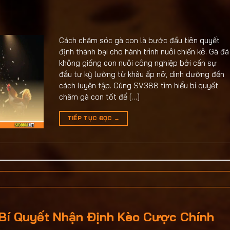
Cách chăm sóc gà con là bước đầu tiên quyết
định thành bại cho hành trình nuôi chiến kê. Gà đá
không giống con nuôi công nghiệp bởi cần sự
đầu tư kỹ lưỡng từ khâu ấp nở, dinh dưỡng đến
cách luyện tập. Cùng SV388 tìm hiểu bí quyết
chăm gà con tốt để […]
TIẾP TỤC ĐỌC
→
Bí Quyết Nhận Định Kèo Cược Chính