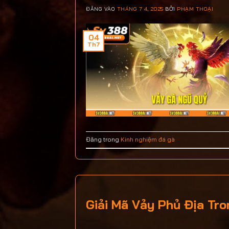
ĐĂNG VÀO
THÁNG 7 4, 2025
BỞI
PHẠM THOẠI
04
Th7
Đăng trong
Kinh nghiệm đá gà
Giải Mã Vảy Phủ Địa Tr