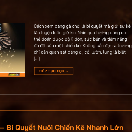
Cách xem dáng gà chọi là bí quyết mà giới sư kê
lão luyện luôn giữ kín. Nhìn qua tướng dáng có
thể đoán được độ lì đòn, sức bền và tiềm năng
đá độ của một chiến kê. Không cần đợi ra trường
chỉ cần quan sát dáng đi, cổ, lườn, lưng là biết
[…]
TIẾP TỤC ĐỌC
→
 Bí Quyết Nuôi Chiến Kê Nhanh Lớn