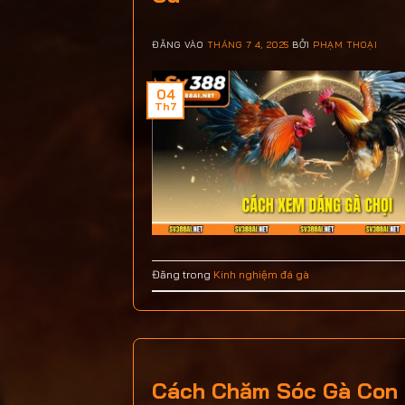
ĐĂNG VÀO
THÁNG 7 4, 2025
BỞI
PHẠM THOẠI
04
Th7
Đăng trong
Kinh nghiệm đá gà
Cách Chăm Sóc Gà Con –