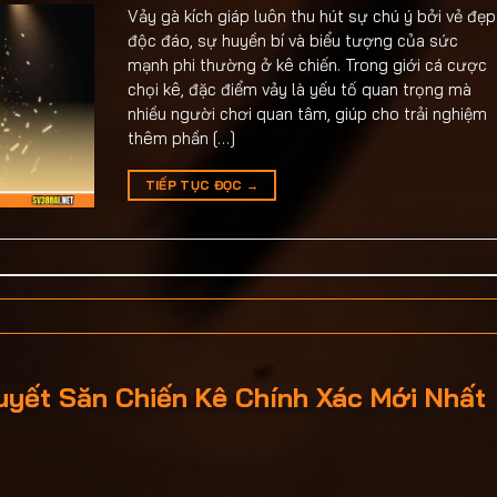
Vảy gà kích giáp luôn thu hút sự chú ý bởi vẻ đẹp
độc đáo, sự huyền bí và biểu tượng của sức
mạnh phi thường ở kê chiến. Trong giới cá cược
chọi kê, đặc điểm vảy là yếu tố quan trọng mà
nhiều người chơi quan tâm, giúp cho trải nghiệm
thêm phần […]
TIẾP TỤC ĐỌC
→
uyết Săn Chiến Kê Chính Xác Mới Nhất