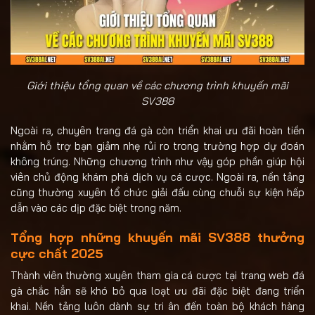
Giới thiệu tổng quan về các chương trình khuyến mãi
SV388
Ngoài ra, chuyên trang đá gà còn triển khai ưu đãi hoàn tiền
nhằm hỗ trợ bạn giảm nhẹ rủi ro trong trường hợp dự đoán
không trúng. Những chương trình như vậy góp phần giúp hội
viên chủ động khám phá dịch vụ cá cược. Ngoài ra, nền tảng
cũng thường xuyên tổ chức giải đấu cùng chuỗi sự kiện hấp
dẫn vào các dịp đặc biệt trong năm.
Tổng hợp những khuyến mãi SV388 thưởng
cực chất 2025
Thành viên thường xuyên tham gia cá cược tại trang web đá
gà chắc hẳn sẽ khó bỏ qua loạt ưu đãi đặc biệt đang triển
khai. Nền tảng luôn dành sự tri ân đến toàn bộ khách hàng