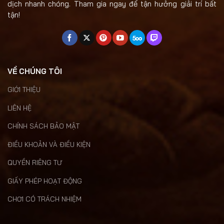
dịch nhanh chóng. Tham gia ngay để tận hưởng giải trí bất
tận!
VỀ CHÚNG TÔI
GIỚI THIỆU
LIÊN HỆ
CHÍNH SÁCH BẢO MẬT
ĐIỀU KHOẢN VÀ ĐIỀU KIỆN
QUYỀN RIÊNG TƯ
GIẤY PHÉP HOẠT ĐỘNG
CHƠI CÓ TRÁCH NHIỆM