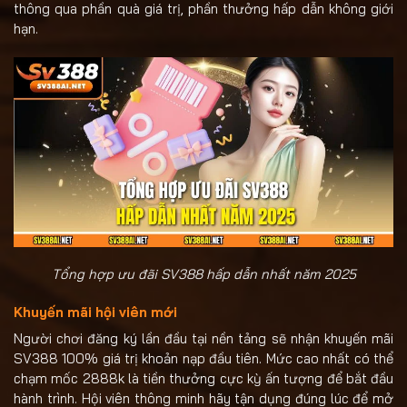
thông qua phần quà giá trị, phần thưởng hấp dẫn không giới
hạn.
Tổng hợp ưu đãi SV388 hấp dẫn nhất năm 2025
Khuyến mãi hội viên mới
Người chơi đăng ký lần đầu tại nền tảng sẽ nhận khuyến mãi
SV388 100% giá trị khoản nạp đầu tiên. Mức cao nhất có thể
chạm mốc 2888k là tiền thưởng cực kỳ ấn tượng để bắt đầu
hành trình. Hội viên thông minh hãy tận dụng đúng lúc để mở