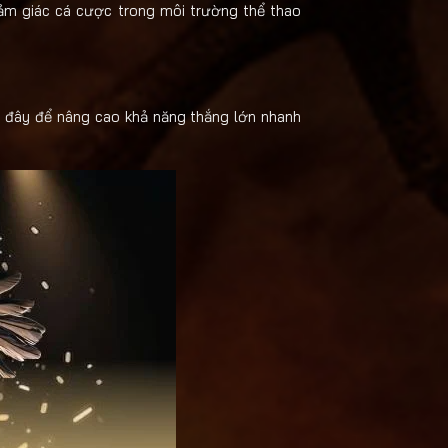
cảm giác cá cược trong môi trường thể thao
u đây để nâng cao khả năng thắng lớn nhanh