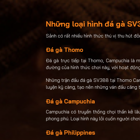
Những loại hình đá gà SV
Sảnh có rất nhiều hình thức thú vị thu hút đ
Đá gà Thomo
Đá gà trực tiếp tại Thomo, Campuchia là mộ
đường của hình thức chơi này, với hoạt độ
Những trận đấu đá gà SV388 tại Thomo Cam
luyện kỹ càng, tạo nên những ván đấu căng 
Đá gà Campuchia
Campuchia có truyền thống chọi thần kê lâ
phong phú. Loại hình này lôi cuốn người chơ
Đá gà Philippines