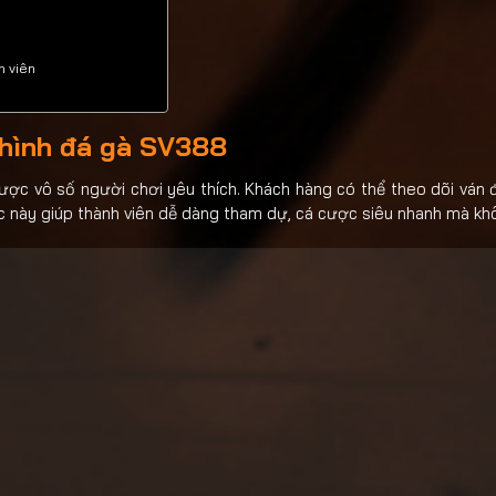
h viên
i hình đá gà SV388
ợc vô số người chơi yêu thích. Khách hàng có thể theo dõi ván 
c này giúp thành viên dễ dàng tham dự, cá cược siêu nhanh mà khô