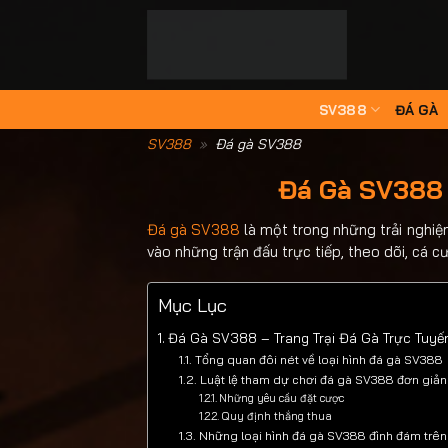
Bỏ
qua
nội
dung
SV388
ĐÁ GÀ
SV388
»
Đá gà SV388
Đá Gà SV388 
Đá gà SV388
là một trong những trải nghiệ
vào những trận đấu trực tiếp, theo dõi, cá c
Mục Lục
Đá Gà SV388 – Trang Trại Đá Gà Trực Tuyế
Tổng quan đôi nét về loại hình đá gà SV388
Luật lệ tham dự chơi đá gà SV388 đơn giản
Những yêu cầu đặt cược
Quy định thắng thua
Những loại hình đá gà SV388 đình đám trên