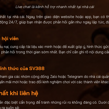
Live chat là kênh hỗ trợ nhanh nhất tại nhà cái
hất tại nhà cái. Ngay trên giao diện website hoặc app, bạn có 
 động 24/7, giúp bạn nhận được phản hồi gần như ngay lập tức, đặ
 hội viên
u nại, cung cấp tài liệu xác minh hoặc đề xuất góp ý, hình thức gử
hản hồi trong thời gian sớm nhất. Bạn chỉ cần ghi rõ nội dung cần
hính thức của SV388
 tham gia các nhóm cộng đồng Zalo hoặc Telegram do nhà cái quản 
yến mãi mới hoặc trao đổi kinh nghiệm chơi với các thành viên khác
ất khi liên hệ
 cần đặc biệt cẩn trọng để tránh những rủi ro không đáng có. Dưới
 ra suôn sẻ: