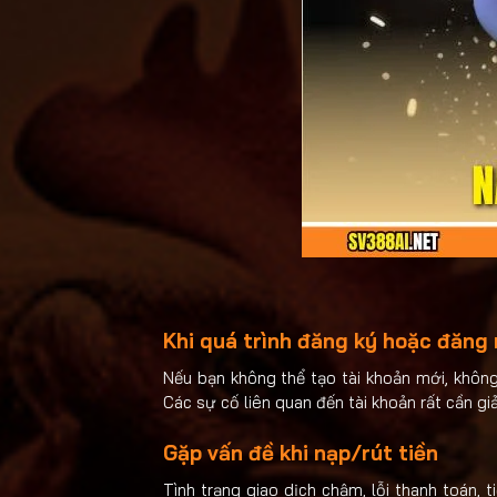
Khi quá trình đăng ký hoặc đăng 
Nếu bạn không thể tạo tài khoản mới, không
Các sự cố liên quan đến tài khoản rất cần g
Gặp vấn đề khi nạp/rút tiền
Tình trạng giao dịch chậm, lỗi thanh toán, 