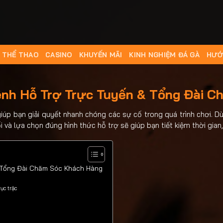
THỂ THAO
CASINO
KHUYẾN MÃI
KINH NGHIỆM ĐÁ GÀ
HƯỚ
nh Hỗ Trợ Trực Tuyến & Tổng Đài 
úp bạn giải quyết nhanh chóng các sự cố trong quá trình chơi. Dù 
i và lựa chọn đúng hình thức hỗ trợ sẽ giúp bạn tiết kiệm thời gian
& Tổng Đài Chăm Sóc Khách Hàng
ục trặc