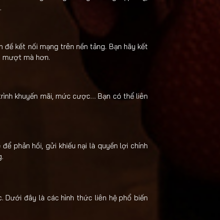
.
ấn đề kết nối mạng trên nền tảng. Bạn hãy kết
h, mượt mà hơn.
trình khuyến mãi, mức cược… Bạn có thể liên
ể phản hồi, gửi khiếu nại là quyền lợi chính
g.
. Dưới đây là các hình thức liên hệ phổ biến