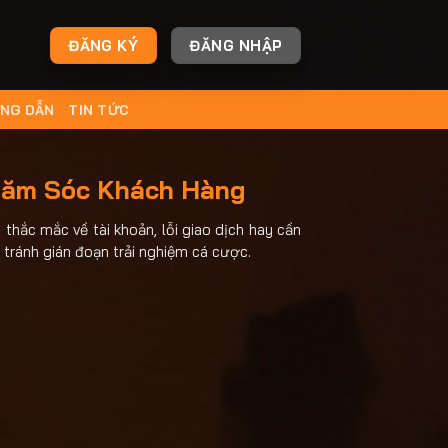
ĐĂNG KÝ
ĐĂNG NHẬP
NG DẪN
TIN TỨC
Chăm Sóc Khách Hàng
thắc mắc về tài khoản, lỗi giao dịch hay cần
, tránh gián đoạn trải nghiệm cá cược.