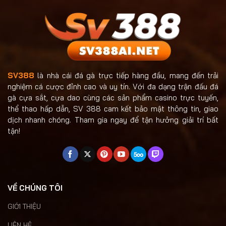
Tính
Thưởng
Trực
Tuyến
2025
SV388
là nhà cái đá gà trực tiếp hàng đầu, mang đến trải
nghiệm cá cược đỉnh cao và uy tín. Với đa dạng trận đấu đá
gà cựa sắt, cựa dao cùng các sản phẩm casino trực tuyến,
thể thao hấp dẫn, SV 388 cam kết bảo mật thông tin, giao
dịch nhanh chóng. Tham gia ngay để tận hưởng giải trí bất
tận!
VỀ CHÚNG TÔI
GIỚI THIỆU
LIÊN HỆ