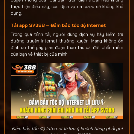
thực hiện điều này, các dịch vụ cá cược sẽ không khả
dụng.
Tải app SV388 – Đảm bảo tốc độ Internet
Trong quá trình tải, người dùng dịch vụ hãy kiểm tra
đường truyền Internet thường xuyên. Mạng không ổn
định có thể gây gián đoạn thao tác cài đặt phần mềm
của bạn về thiết bị của mình.
Đảm bảo tốc độ Internet là lưu ý khách hàng phải ghi