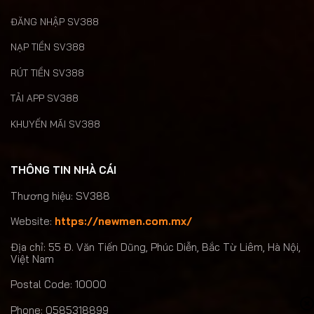
ĐĂNG NHẬP SV388
NẠP TIỀN SV388
RÚT TIỀN SV388
TẢI APP SV388
KHUYẾN MÃI SV388
THÔNG TIN NHÀ CÁI
Thương hiệu: SV388
Website:
https://newmen.com.mx/
Địa chỉ:
55 Đ. Văn Tiến Dũng, Phúc Diễn, Bắc Từ Liêm, Hà Nội,
Việt Nam
Postal Code: 10000
Phone:
0585318899