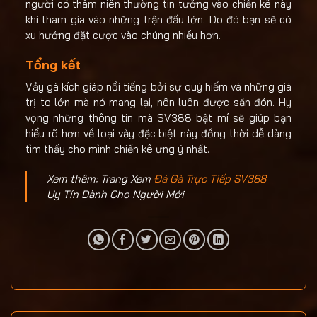
người có thâm niên thường tin tưởng vào chiến kê này
khi tham gia vào những trận đấu lớn. Do đó bạn sẽ có
xu hướng đặt cược vào chúng nhiều hơn.
Tổng kết
Vảy gà kích giáp nổi tiếng bởi sự quý hiếm và những giá
trị to lớn mà nó mang lại, nên luôn được săn đón. Hy
vọng những thông tin mà SV388 bật mí sẽ giúp bạn
hiểu rõ hơn về loại vảy đặc biệt này đồng thời dễ dàng
tìm thấy cho mình chiến kê ưng ý nhất.
Xem thêm: Trang Xem
Đá Gà Trực Tiếp SV388
Uy Tín Dành Cho Người Mới