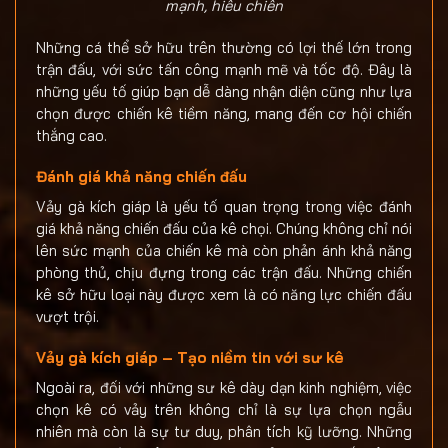
mạnh, hiếu chiến
Những cá thể sở hữu trên thường có lợi thế lớn trong
trận đấu, với sức tấn công mạnh mẽ và tốc độ. Đây là
những yếu tố giúp bạn dễ dàng nhận diện cũng như lựa
chọn được chiến kê tiềm năng, mang đến cơ hội chiến
thắng cao.
Đánh giá khả năng chiến đấu
Vảy gà kích giáp là yếu tố quan trọng trong việc đánh
giá khả năng chiến đấu của kê chọi. Chúng không chỉ nói
lên sức mạnh của chiến kê mà còn phản ánh khả năng
phòng thủ, chịu đựng trong các trận đấu. Những chiến
kê sở hữu loại này được xem là có năng lực chiến đấu
vượt trội.
Vảy gà kích giáp – Tạo niềm tin với sư kê
Ngoài ra, đối với những sư kê dày dạn kinh nghiệm, việc
chọn kê có vảy trên không chỉ là sự lựa chọn ngẫu
nhiên mà còn là sự tư duy, phân tích kỹ lưỡng. Những