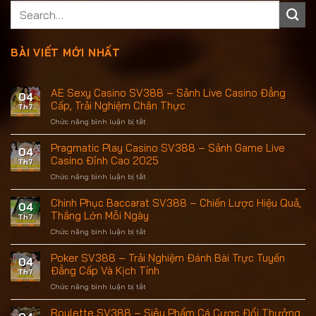
BÀI VIẾT MỚI NHẤT
AE Sexy Casino SV388 – Sảnh Live Casino Đẳng
04
Cấp, Trải Nghiệm Chân Thực
Th7
Chức năng bình luận bị tắt
ở
AE
Sexy
Pragmatic Play Casino SV388 – Sảnh Game Live
04
Casino
Casino Đỉnh Cao 2025
Th7
SV388
–
Chức năng bình luận bị tắt
ở
Sảnh
Pragmatic
Live
Play
Chinh Phục Baccarat SV388 – Chiến Lược Hiệu Quả,
04
Casino
Casino
Thắng Lớn Mỗi Ngày
Th7
Đẳng
SV388
Cấp,
–
Chức năng bình luận bị tắt
ở
Trải
Sảnh
Chinh
Nghiệm
Game
Phục
Poker SV388 – Trải Nghiệm Đánh Bài Trực Tuyến
Chân
04
Live
Baccarat
Đẳng Cấp Và Kịch Tính
Thực
Th7
Casino
SV388
Đỉnh
–
Chức năng bình luận bị tắt
ở
Cao
Chiến
Poker
2025
Lược
SV388
Roulette SV388 – Siêu Phẩm Cá Cược Đổi Thưởng