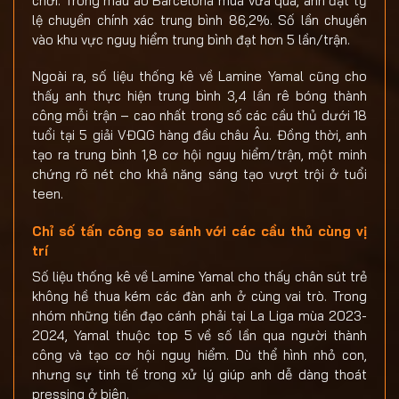
chơi. Trong màu áo Barcelona mùa vừa qua, anh đạt tỷ
lệ chuyền chính xác trung bình 86,2%. Số lần chuyền
vào khu vực nguy hiểm trung bình đạt hơn 5 lần/trận.
Ngoài ra, số liệu thống kê về Lamine Yamal cũng cho
thấy anh thực hiện trung bình 3,4 lần rê bóng thành
công mỗi trận – cao nhất trong số các cầu thủ dưới 18
tuổi tại 5 giải VĐQG hàng đầu châu Âu. Đồng thời, anh
tạo ra trung bình 1,8 cơ hội nguy hiểm/trận, một minh
chứng rõ nét cho khả năng sáng tạo vượt trội ở tuổi
teen.
Chỉ số tấn công so sánh với các cầu thủ cùng vị
trí
Số liệu thống kê về Lamine Yamal cho thấy chân sút trẻ
không hề thua kém các đàn anh ở cùng vai trò. Trong
nhóm những tiền đạo cánh phải tại La Liga mùa 2023-
2024, Yamal thuộc top 5 về số lần qua người thành
công và tạo cơ hội nguy hiểm. Dù thể hình nhỏ con,
nhưng sự tinh tế trong xử lý giúp anh dễ dàng thoát
pressing ở biên.