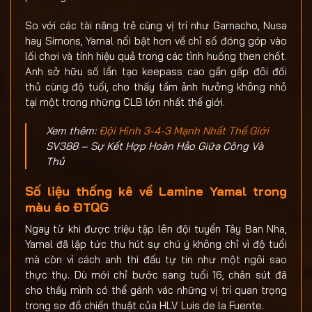
So với các tài năng trẻ cùng vị trí như Garnacho, Nusa
hay Simons, Yamal nổi bật hơn về chỉ số đóng góp vào
lối chơi và tính hiệu quả trong các tình huống then chốt.
Anh sở hữu số lần tạo keepass cao gần gấp đôi đối
thủ cùng độ tuổi, cho thấy tầm ảnh hưởng không nhỏ
tại một trong những CLB lớn nhất thế giới.
Xem thêm:
Đội Hình 3-4-3 Mạnh Nhất Thế Giới
SV388 – Sự Kết Hợp Hoàn Hảo Giữa Công Và
Thủ
Số liệu thống kê về Lamine Yamal trong
màu áo ĐTQG
Ngay từ khi được triệu tập lên đội tuyển Tây Ban Nha,
Yamal đã lập tức thu hút sự chú ý không chỉ vì độ tuổi
mà còn vì cách anh thi đấu tự tin như một ngôi sao
thực thụ. Dù mới chỉ bước sang tuổi 16, chân sút đã
cho thấy mình có thể gánh vác những vị trí quan trọng
trong sơ đồ chiến thuật của HLV Luis de la Fuente.