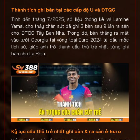
Thành tích ghi bàn tại các cấp độ U và ĐTQG
Tính đến tháng 7/2025, số liệu thống kê về Lamine
Yamal cho thấy chân sút đã ghi 3 bàn sau 9 lần ra sân
cho ĐTQG Tây Ban Nha. Trong đó, bàn thắng ra mắt
vào lưới Georgia tại vòng loại Euro 2024 là dấu mốc
lịch sử, giúp anh trở thành cầu thủ trẻ nhất từng ghi
bàn cho La Roja.
Kỷ lục cầu thủ trẻ nhất ghi bàn & ra sân ở Euro