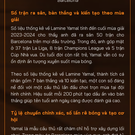
Barcelona
Số trận ra sân, bàn thắng và kiến tạo theo mùa
giải
Số liệu thống kê về Lamine Yamal tính đến cuối mùa giải
2023-2024 cho thấy anh đã ra sân 50 trận cho
Barcelona trên mọi đấu trường. Trong đó, anh góp mặt
ở 37 trận La Liga, 8 trận Champions League và 5 trận
Cúp Nhà vua. Dù tuổi đời còn rất trẻ, Yamal vẫn có sự
ổn định ấn tượng xuyên suốt mùa bóng.
Theo số liệu thống kê về Lamine Yamal, thành tích cá
nhân gồm 7 bàn thắng và 10 kiến tạo, một con số đáng
nể đối với một cầu thủ lần đầu chơi trọn mùa tại đội
hình chính. Hiệu suất mỗi 200 phút tạo dấu ấn vào bàn
thắng giúp tên tuổi anh ngày càng được đánh giá cao.
Tỷ lệ chuyền chính xác, số lần rê bóng và tạo cơ
hội
Yamal là mẫu cầu thủ rất chăm chỉ hỗ trợ xây dựng lối