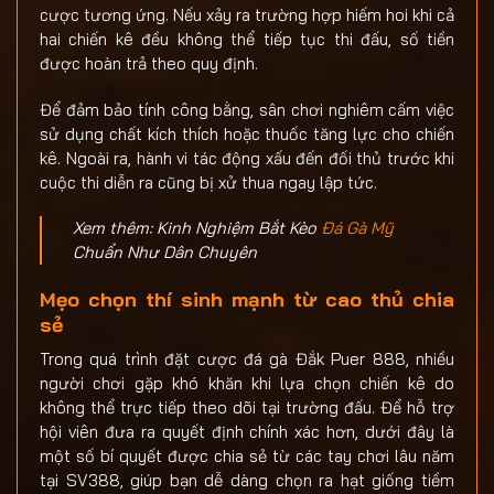
cược tương ứng. Nếu xảy ra trường hợp hiếm hoi khi cả
hai chiến kê đều không thể tiếp tục thi đấu, số tiền
được hoàn trả theo quy định.
Để đảm bảo tính công bằng, sân chơi nghiêm cấm việc
sử dụng chất kích thích hoặc thuốc tăng lực cho chiến
kê. Ngoài ra, hành vi tác động xấu đến đối thủ trước khi
cuộc thi diễn ra cũng bị xử thua ngay lập tức.
Xem thêm: Kinh Nghiệm Bắt Kèo
Đá Gà Mỹ
Chuẩn Như Dân Chuyên
Mẹo chọn thí sinh mạnh từ cao thủ chia
sẻ
Trong quá trình đặt cược đá gà Đắk Puer 888, nhiều
người chơi gặp khó khăn khi lựa chọn chiến kê do
không thể trực tiếp theo dõi tại trường đấu. Để hỗ trợ
hội viên đưa ra quyết định chính xác hơn, dưới đây là
một số bí quyết được chia sẻ từ các tay chơi lâu năm
tại SV388, giúp bạn dễ dàng chọn ra hạt giống tiềm