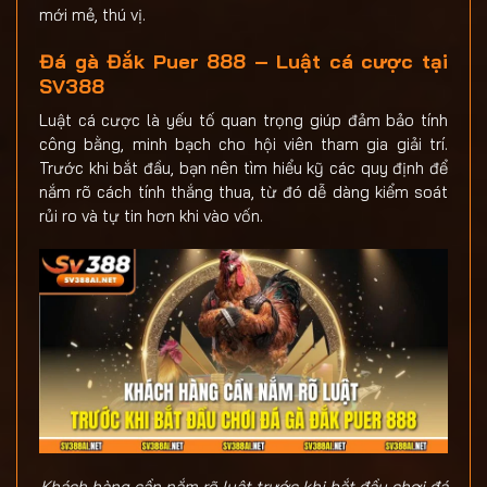
mới mẻ, thú vị.
Đá gà Đắk Puer 888 – Luật cá cược tại
SV388
Luật cá cược là yếu tố quan trọng giúp đảm bảo tính
công bằng, minh bạch cho hội viên tham gia giải trí.
Trước khi bắt đầu, bạn nên tìm hiểu kỹ các quy định để
nắm rõ cách tính thắng thua, từ đó dễ dàng kiểm soát
rủi ro và tự tin hơn khi vào vốn.
Khách hàng cần nắm rõ luật trước khi bắt đầu chơi đá