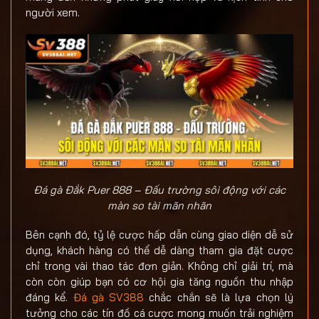
người xem.
Đá gà Đắk Puer 888 – Đấu trường sôi động với các
màn so tài mãn nhãn
Bên cạnh đó, tỷ lệ cược hấp dẫn cùng giao diện dễ sử
dụng, khách hàng có thể dễ dàng tham gia đặt cược
chỉ trong vài thao tác đơn giản. Không chỉ giải trí, mà
còn còn giúp bạn có cơ hội gia tăng nguồn thu nhập
đáng kể.
Đá gà SV388
chắc chắn sẽ là lựa chọn lý
tưởng cho các tín đồ cá cược mong muốn trải nghiệm